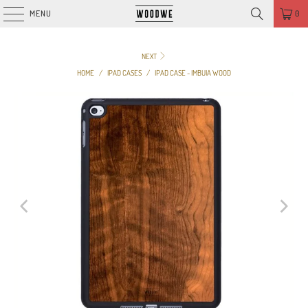
MENU
0
NEXT
HOME
/
IPAD CASES
/
IPAD CASE - IMBUIA WOOD